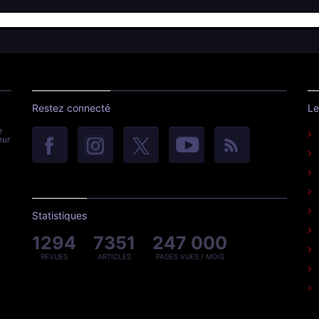
Restez connecté
Le
e
eur
Statistiques
1294
7351
247 000
REVUES
ARTICLES
PAGES VUES / MOIS