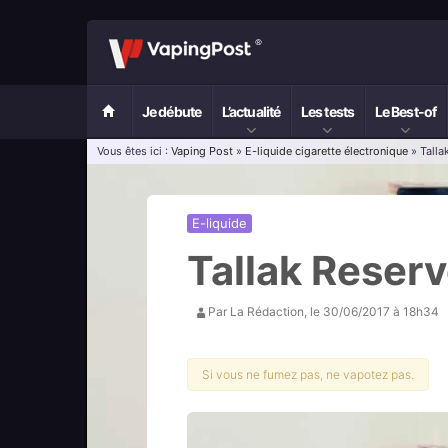
Je débute
L’actualité
Les tests
Le Best-of
Vous êtes ici :
Vaping Post
»
E-liquide cigarette électronique
» Talla
E-liquide
Tallak Reserv
Par
La Rédaction
, le
30/06/2017 à 18h34
Si vous ne fumez pas, ne vapotez pas.