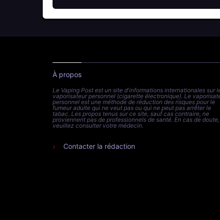
À propos
Le Vaping Post est un site d'informations internationales sur l
vaporisateur personnel (cigarette électronique). Le vaporisat
personnel est une méthode de réduction des risques pour le
fumeur adulte qui ne veut pas ou qui ne peut pas arrêter le
tabac. Les propos tenus sur ce site, sauf cas contraire, ne
proviennent pas de professionnels de santé. En cas de doute,
veuillez consulter votre médecin.
Contacter la rédaction