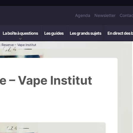
Agenda
Newsletter
Contac
La boîte à questions
Les guides
Les grands sujets
En direct des 
k Reserve – Vape Institut
e – Vape Institut