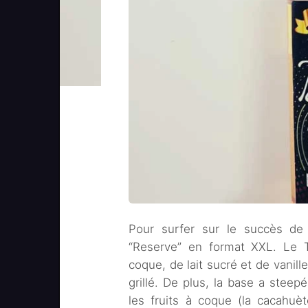
Pour surfer sur le succès de 
“Reserve” en format XXL. Le T
coque, de lait sucré et de vanill
grillé. De plus, la base a steep
les fruits à coque (la cacahuè