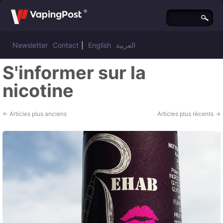
Newsletter
Contact
|
English
العربية
S'informer sur la
nicotine
←
Articles plus anciens
Articles plus récents
→