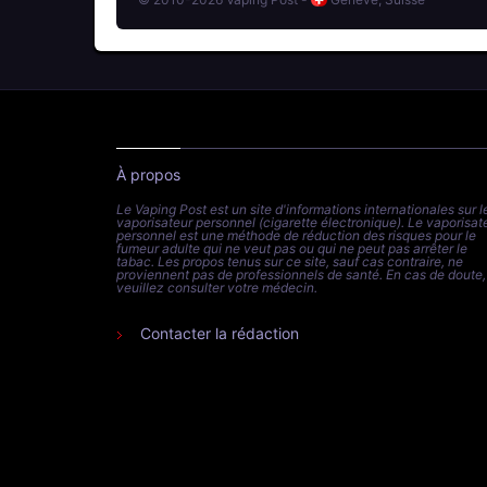
À propos
Le Vaping Post est un site d'informations internationales sur l
vaporisateur personnel (cigarette électronique). Le vaporisat
personnel est une méthode de réduction des risques pour le
fumeur adulte qui ne veut pas ou qui ne peut pas arrêter le
tabac. Les propos tenus sur ce site, sauf cas contraire, ne
proviennent pas de professionnels de santé. En cas de doute,
veuillez consulter votre médecin.
Contacter la rédaction