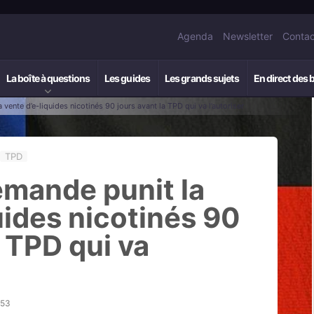
Agenda
Newsletter
Contac
La boîte à questions
Les guides
Les grands sujets
En direct des 
 vente d’e-liquides nicotinés 90 jours avant la TPD qui va l’autoriser
TPD
lemande punit la
uides nicotinés 90
a TPD qui va
h53