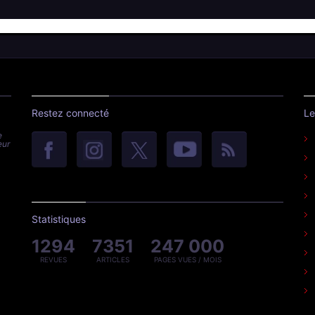
Restez connecté
Le
e
eur
Statistiques
1294
7351
247 000
REVUES
ARTICLES
PAGES VUES / MOIS