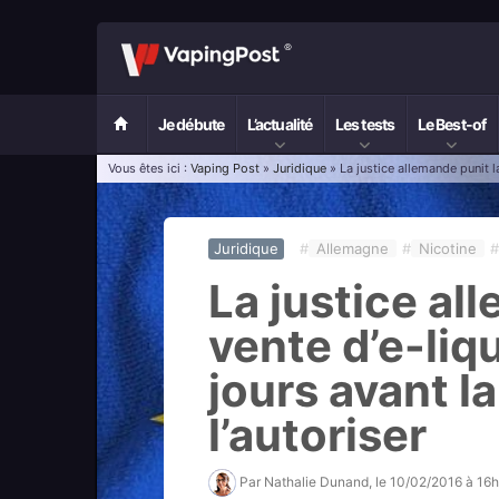
Je débute
L’actualité
Les tests
Le Best-of
Vous êtes ici :
Vaping Post
»
Juridique
» La justice allemande punit la
Juridique
#
Allemagne
#
Nicotine
#
La justice al
vente d’e-liq
jours avant l
l’autoriser
Par
Nathalie Dunand
, le
10/02/2016 à 16