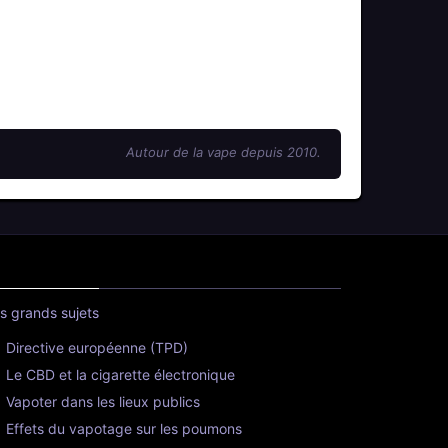
Autour de la vape depuis 2010.
s grands sujets
Directive européenne (TPD)
Le CBD et la cigarette électronique
Vapoter dans les lieux publics
Effets du vapotage sur les poumons