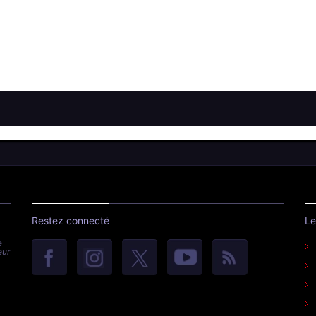
Restez connecté
Le
e
eur