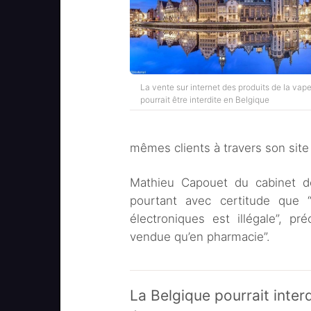
La vente sur internet des produits de la vap
pourrait être interdite en Belgique
mêmes clients à travers son site 
Mathieu Capouet du cabinet de
pourtant avec certitude que “
électroniques est illégale”, p
vendue qu’en pharmacie”.
La Belgique pourrait interd