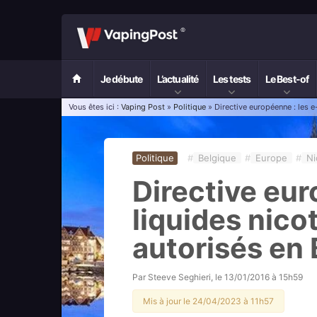
Je débute
L’actualité
Les tests
Le Best-of
Vous êtes ici :
Vaping Post
»
Politique
» Directive européenne : les e
Politique
#
Belgique
#
Europe
#
Ni
Directive eur
liquides nico
autorisés en
Par
Steeve Seghieri
, le
13/01/2016 à 15h59
Mis à jour le 24/04/2023 à 11h57