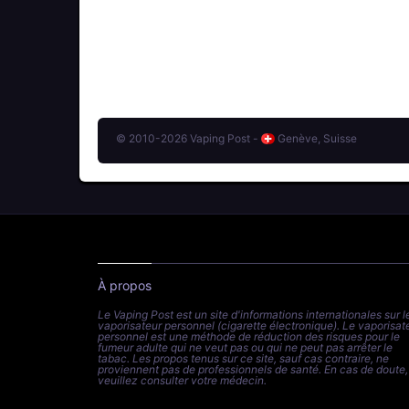
© 2010-2026 Vaping Post -
Genève, Suisse
À propos
Le Vaping Post est un site d'informations internationales sur l
vaporisateur personnel (cigarette électronique). Le vaporisat
personnel est une méthode de réduction des risques pour le
fumeur adulte qui ne veut pas ou qui ne peut pas arrêter le
tabac. Les propos tenus sur ce site, sauf cas contraire, ne
proviennent pas de professionnels de santé. En cas de doute,
veuillez consulter votre médecin.