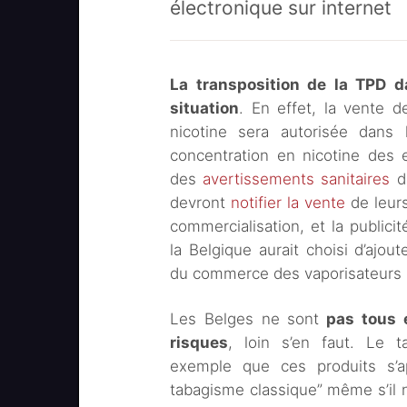
électronique sur internet
La transposition de la TPD d
situation
. En effet, la vente d
nicotine sera autorisée dans l
concentration en nicotine des 
des
avertissements sanitaires
de
devront
notifier la vente
de leurs
commercialisation, et la public
la Belgique aurait choisi d’ajou
du commerce des vaporisateurs s
Les Belges ne sont
pas tous e
risques
, loin s’en faut. Le 
exemple que ces produits s’a
tabagisme classique” même s’il n