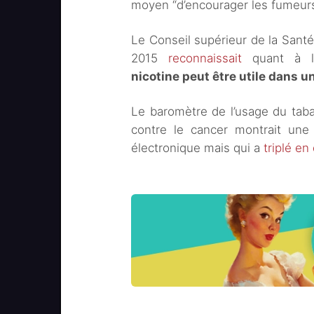
moyen “d’encourager les fumeurs 
Le Conseil supérieur de la Santé
2015
reconnaissait
quant à 
nicotine peut être utile dans 
Le baromètre de l’usage du tab
contre le cancer montrait une 
électronique mais qui a
triplé en