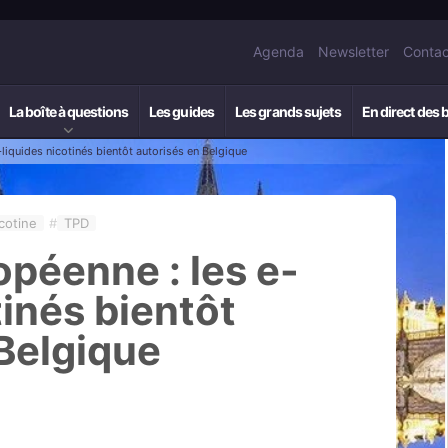
Agenda
Newsletter
Contac
La boîte à questions
Les guides
Les grands sujets
En direct des 
-liquides nicotinés bientôt autorisés en Belgique
cotine
#
TPD
opéenne : les e-
tinés bientôt
 Belgique