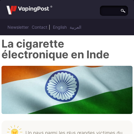
Newsletter
Contact
|
English
العربية
La cigarette
électronique en Inde
Un pays parmi les plus grandes victimes du