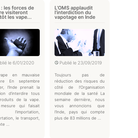
 : les forces de
L’OMS applaudit
dre visiteront
l’interdiction du
tôt les vape...
vapotage en Inde
blié le
6/01/2020
Publié le
23/09/2019
vape en mauvaise
Toujours pas de
ure En septembre
réduction des risques du
er, l’Inde prenait la
côté de l’Organisation
ion d’interdire tous
mondiale de la santé La
roduits de la vape.
semaine dernière, nous
mesure qui faisait
vous annoncions que
l’importation,
l’Inde, pays qui compte
ortation, le transport,
plus de 83 millions de …
nte …