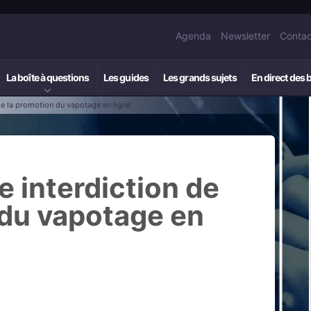
Agenda
Newsletter
Contac
La boîte à questions
Les guides
Les grands sujets
En direct des 
 de la promotion du vapotage en ligne
e interdiction de
 du vapotage en