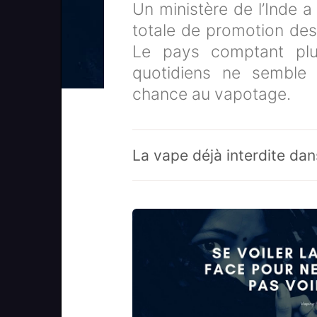
Un ministère de l’Inde a
totale de promotion des 
Le pays comptant plu
quotidiens ne semble 
chance au vapotage.
La vape déjà interdite dan