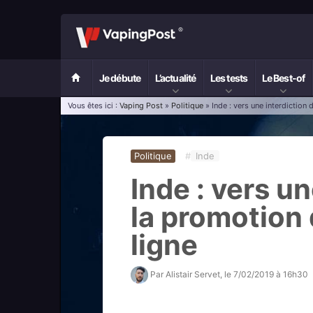
Je débute
L’actualité
Les tests
Le Best-of
Vous êtes ici :
Vaping Post
»
Politique
» Inde : vers une interdiction
Politique
#
Inde
Inde : vers un
la promotion
ligne
Par
Alistair Servet
, le
7/02/2019 à 16h30