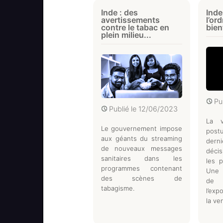
Inde : des
Inde
avertissements
l’or
contre le tabac en
bien
plein milieu...
Pu
Publié le
12/06/2023
La 
Le gouvernement impose
post
aux géants du streaming
derni
de nouveaux messages
décis
sanitaires dans les
les p
programmes contenant
Une 
des scènes de
de 
tabagisme.
l’exp
la ve