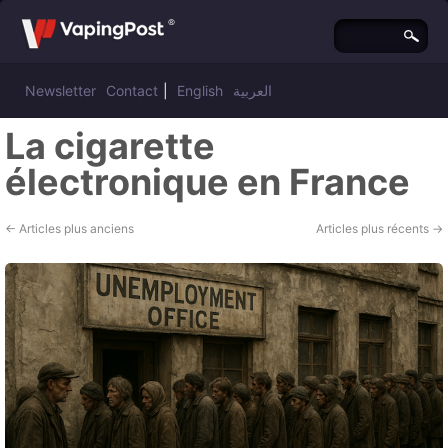
Newsletter
Contact
|
English
العربية
La cigarette
électronique en France
←
Articles plus anciens
Articles plus récents
→