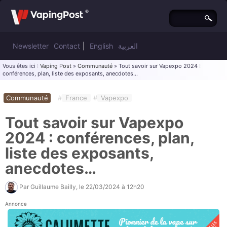
Newsletter
Contact
|
English
العربية
Vous êtes ici :
Vaping Post
»
Communauté
» Tout savoir sur Vapexpo 2024 :
conférences, plan, liste des exposants, anecdotes…
Communauté
#
France
#
Vapexpo
Tout savoir sur Vapexpo
2024 : conférences, plan,
liste des exposants,
anecdotes…
Par
Guillaume Bailly
, le
22/03/2024 à 12h20
Annonce