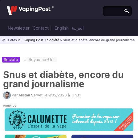
Newsletter
Contact
|
English
العربية
Vous êtes ici :
Vaping Post
»
Société
» Snus et diabète, encore du grand journalisme
Société
#
Royaume-Uni
Snus et diabète, encore du
grand journalisme
Par
Alistair Servet
, le
9/02/2023 à 11h31
Annonce