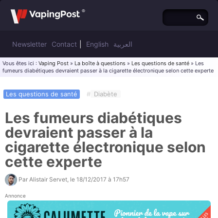
Newsletter
Contact
|
English
العربية
Vous êtes ici :
Vaping Post
»
La boîte à questions
»
Les questions de santé
» Les
fumeurs diabétiques devraient passer à la cigarette électronique selon cette experte
Les questions de santé
#
Diabète
Les fumeurs diabétiques
devraient passer à la
cigarette électronique selon
cette experte
Par
Alistair Servet
, le
18/12/2017 à 17h57
Annonce