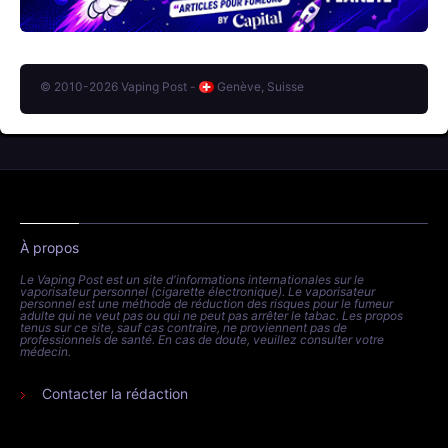
© 2010-2026 Vaping Post -
Genève, Suisse
À propos
Le Vaping Post est un site d'informations internationales sur le
vaporisateur personnel (cigarette électronique). Le vaporisateur
personnel est une méthode de réduction des risques pour le fumeur
adulte qui ne veut pas ou qui ne peut pas arrêter le tabac. Les propos
tenus sur ce site, sauf cas contraire, ne proviennent pas de
professionnels de santé. En cas de doute, veuillez consulter votre
médecin.
Contacter la rédaction