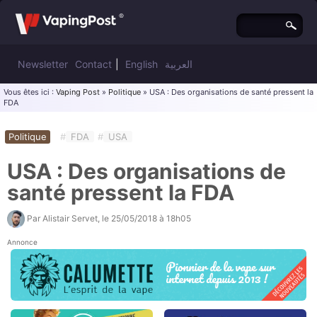
Newsletter
Contact
|
English
العربية
Vous êtes ici :
Vaping Post
»
Politique
» USA : Des organisations de santé pressent la
FDA
Politique
#
FDA
#
USA
USA : Des organisations de
santé pressent la FDA
Par
Alistair Servet
, le
25/05/2018 à 18h05
Annonce