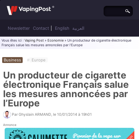
Newsletter
Contact
|
English
العربية
Vous êtes ici :
Vaping Post
»
Economie
» Un producteur de cigarette électronique
Français salue les mesures annoncées par l’Europe
Business
#
Europe
Un producteur de cigarette
électronique Français salue
les mesures annoncées par
l’Europe
Par
Ghyslain ARMAND
, le
10/01/2014 à 19h01
Annonce