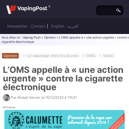
Newsletter
Contact
|
English
العربية
Vous êtes ici :
Vaping Post
»
Opinion
» L’OMS appelle à « une action urgente » contre l
cigarette électronique
Opinion
#
Le vapotage chez les jeunes
#
OMS
#
Taxes
L’OMS appelle à « une action
urgente » contre la cigarette
électronique
Par
Alistair Servet
, le
15/12/2023 à 11h37
Annonce