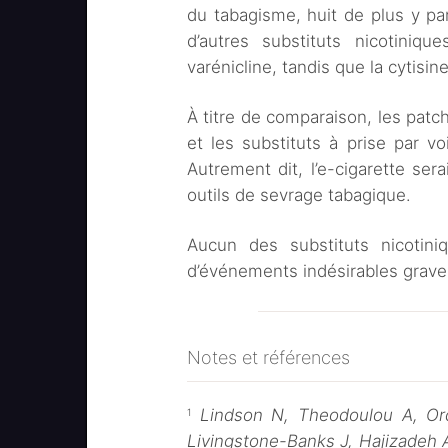
du tabagisme, huit de plus y par
d’autres substituts nicotiniqu
varénicline, tandis que la cytisine
À titre de comparaison, les patch
et les substituts à prise par voi
Autrement dit, l’e-cigarette sera
outils de sevrage tabagique.
Aucun des substituts nicotiniq
d’événements indésirables grav
Notes et références
Lindson N, Theodoulou A, O
1
Livingstone-Banks J, Hajizadeh 