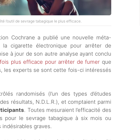
té l’outil de sevrage tabagique le plus efficace.
sation Cochrane a publié une nouvelle méta-
e la cigarette électronique pour arrêter de
ise à jour de son autre analyse ayant conclu
fois plus efficace pour arrêter de fumer
que
s, les experts se sont cette fois-ci intéressés
rôlés randomisés (l’un des types d’études
ides résultats, N.D.L.R.), et comptaient parmi
rticipants
. Toutes mesuraient l’efficacité des
ues pour le sevrage tabagique à six mois ou
s indésirables graves.