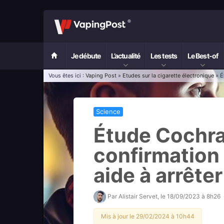
Je débute
L’actualité
Les tests
Le Best-of
Vous êtes ici :
Vaping Post
»
Etudes sur la cigarette électronique
» É
Science
Étude Cochra
confirmation 
aide à arrête
Par
Alistair Servet
, le
18/09/2023 à 8h26
Mis à jour le 29/02/2024 à 10h44