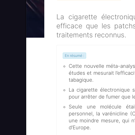
La cigarette électroniq
efficace que les patchs
traitements reconnus.
En résumé :
Cette nouvelle méta-analys
études et mesurait l’effica
tabagique.
La cigarette électronique s
pour arrêter de fumer que l
Seule une molécule étai
personnel, la varénicline (
une moindre mesure, qui n
d’Europe.