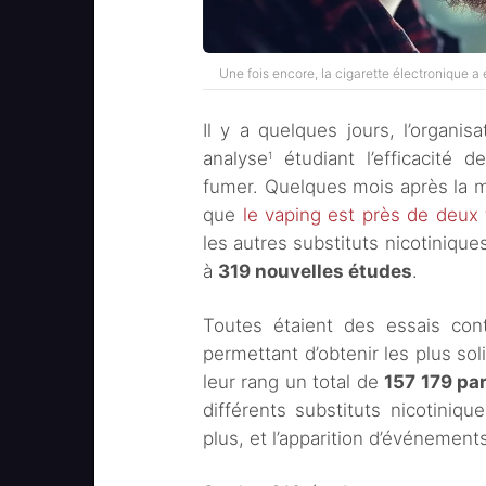
Une fois encore, la cigarette électronique a é
Il y a quelques jours, l’organi
analyse
étudiant l’efficacité d
1
fumer. Quelques mois après la m
que
le vaping est près de deux 
les autres substituts nicotinique
à
319 nouvelles études
.
Toutes étaient des essais cont
permettant d’obtenir les plus sol
leur rang un total de
157 179 pa
différents substituts nicotiniq
plus, et l’apparition d’événement