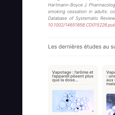
Hartmann-Boyce J. Pharmacologica
smoking cessation in adults: 
Database of Systematic Review
10.1002/14651858.CD015226.pu
Les dernières études au su
Vapotage : l’arôme et
Vapo
l’appareil pèsent plus
: un
que la dose...
aux 
mais