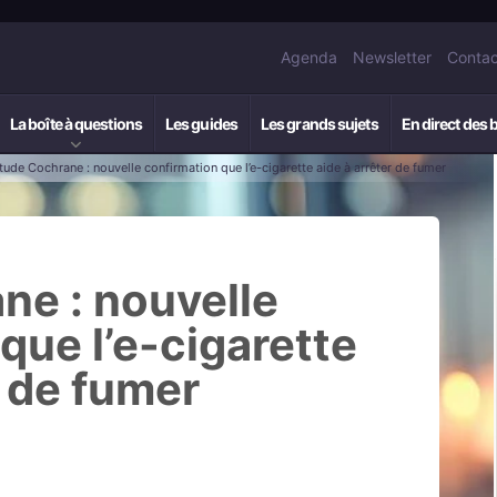
Agenda
Newsletter
Contac
La boîte à questions
Les guides
Les grands sujets
En direct des 
tude Cochrane : nouvelle confirmation que l’e-cigarette aide à arrêter de fumer
ne : nouvelle
que l’e-cigarette
r de fumer