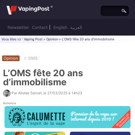
Newsletter
Contact
|
English
العربية
Vous êtes ici :
Vaping Post
»
Opinion
» L’OMS fête 20 ans d’immobilisme
Opinion
#
OMS
L’OMS fête 20 ans
d’immobilisme
Par
Alistair Servet
, le
27/03/2025 à 14h23
Annonce