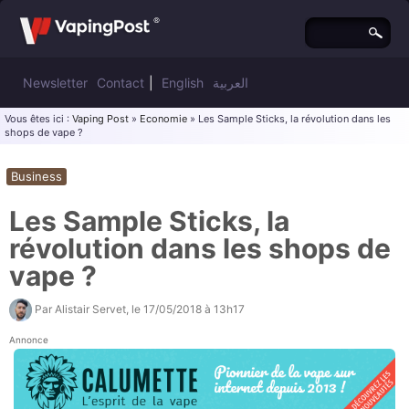
Newsletter
Contact
|
English
العربية
Vous êtes ici :
Vaping Post
»
Economie
» Les Sample Sticks, la révolution dans les
shops de vape ?
Business
Les Sample Sticks, la
révolution dans les shops de
vape ?
Par
Alistair Servet
, le
17/05/2018 à 13h17
Annonce