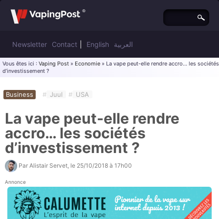
Newsletter
Contact
|
English
العربية
Vous êtes ici :
Vaping Post
»
Economie
» La vape peut-elle rendre accro… les sociétés
d’investissement ?
Business
#
Juul
#
USA
La vape peut-elle rendre
accro… les sociétés
d’investissement ?
Par
Alistair Servet
, le
25/10/2018 à 17h00
Annonce