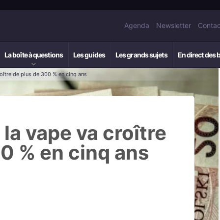
Agenda
Newsletter
Contac
La boîte à questions
Les guides
Les grands sujets
En direct des 
oître de plus de 300 % en cinq ans
la vape va croître
00 % en cinq ans