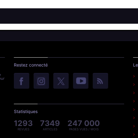
Restez connecté
Le
e
eur
Statistiques
1293
7349
247 000
REVUES
ARTICLES
PAGES VUES / MOIS