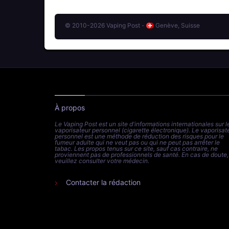
© 2010-2026 Vaping Post -
Genève, Suisse
À propos
Le Vaping Post est un site d'informations internationales sur l
vaporisateur personnel (cigarette électronique). Le vaporisat
personnel est une méthode de réduction des risques pour le
fumeur adulte qui ne veut pas ou qui ne peut pas arrêter le
tabac. Les propos tenus sur ce site, sauf cas contraire, ne
proviennent pas de professionnels de santé. En cas de doute,
veuillez consulter votre médecin.
Contacter la rédaction