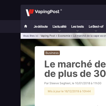
Je débute
L’actualité
Les tests
Le Best-of
Vous êtes ici :
Vaping Post
»
Economie
» Le marché de la vape va cr
Business
Le marché de 
de plus de 3
Par
Steeve Seghieri
, le
10/01/2018 à 11h30
Mis à jour le 16/12/2019 à 10h44