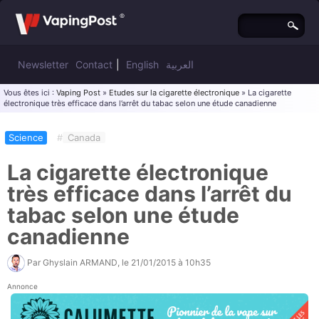
Newsletter
Contact
|
English
العربية
Vous êtes ici :
Vaping Post
»
Etudes sur la cigarette électronique
» La cigarette
électronique très efficace dans l’arrêt du tabac selon une étude canadienne
Science
#
Canada
La cigarette électronique
très efficace dans l’arrêt du
tabac selon une étude
canadienne
Par
Ghyslain ARMAND
, le
21/01/2015 à 10h35
Annonce