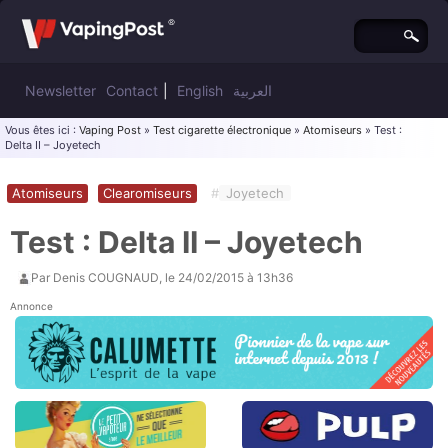
Newsletter
Contact
|
English
العربية
Vous êtes ici :
Vaping Post
»
Test cigarette électronique
»
Atomiseurs
» Test :
Delta II – Joyetech
Atomiseurs
Clearomiseurs
#
Joyetech
Test : Delta II – Joyetech
Par
Denis COUGNAUD
, le
24/02/2015 à 13h36
Annonce