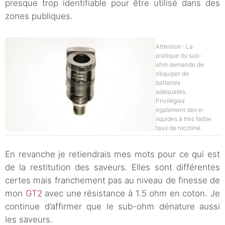
presque trop identifiable pour être utilisé dans des
zones publiques.
Attention : La
pratique du sub-
ohm demande de
s’équiper de
batteries
adéquates.
Privilégiez
également des e-
liquides à très faible
taux de nicotine.
En revanche je retiendrais mes mots pour ce qui est
de la restitution des saveurs. Elles sont différentes
certes mais franchement pas au niveau de finesse de
mon
GT2
avec une résistance à 1.5 ohm en coton. Je
continue d’affirmer que le sub-ohm dénature aussi
les saveurs.