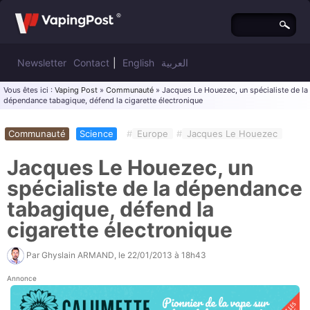
Newsletter
Contact
|
English
العربية
Vous êtes ici :
Vaping Post
»
Communauté
» Jacques Le Houezec, un spécialiste de la
dépendance tabagique, défend la cigarette électronique
Communauté
Science
#
Europe
#
Jacques Le Houezec
Jacques Le Houezec, un
spécialiste de la dépendance
tabagique, défend la
cigarette électronique
Par
Ghyslain ARMAND
, le
22/01/2013 à 18h43
Annonce