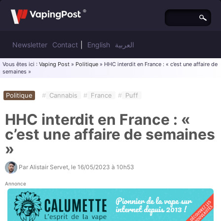
Newsletter
Contact
|
English
العربية
Vous êtes ici :
Vaping Post
»
Politique
» HHC interdit en France : « c’est une affaire de
semaines »
Politique
#
Cannabis
#
France
#
Puff
HHC interdit en France : «
c’est une affaire de semaines
»
Par
Alistair Servet
, le
16/05/2023 à 10h53
Annonce