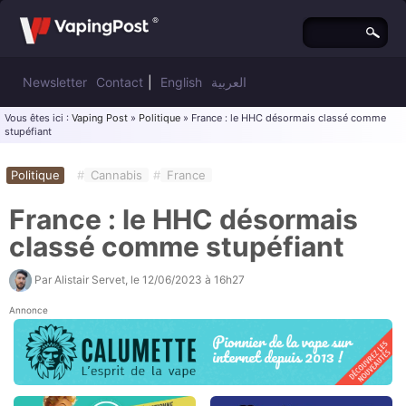
Newsletter
Contact
|
English
العربية
Vous êtes ici :
Vaping Post
»
Politique
» France : le HHC désormais classé comme
stupéfiant
Politique
#
Cannabis
#
France
France : le HHC désormais
classé comme stupéfiant
Par
Alistair Servet
, le
12/06/2023 à 16h27
Annonce