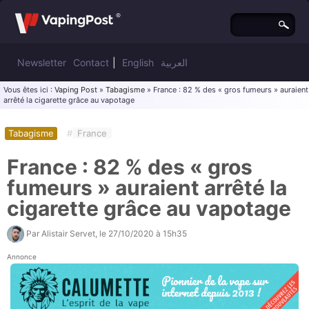
Newsletter
Contact
|
English
العربية
Vous êtes ici :
Vaping Post
»
Tabagisme
» France : 82 % des « gros fumeurs » auraient
arrêté la cigarette grâce au vapotage
Tabagisme
#
France
France : 82 % des « gros
fumeurs » auraient arrêté la
cigarette grâce au vapotage
Par
Alistair Servet
, le
27/10/2020 à 15h35
Annonce