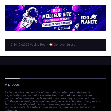
© 2010-2026 Vaping Post -
Genève, Suisse
À propos
Le Vaping Post est un site d'informations internationales sur le
vaporisateur personnel (cigarette électronique). Le vaporisateur
personnel est une méthode de réduction des risques pour le fumeur
adulte qui ne veut pas ou qui ne peut pas arrêter le tabac. Les propos
tenus sur ce site, sauf cas contraire, ne proviennent pas de
professionnels de santé. En cas de doute, veuillez consulter votre
médecin.