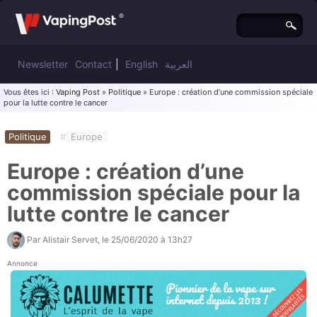
Newsletter
Contact
|
English
العربية
Vous êtes ici :
Vaping Post
»
Politique
» Europe : création d’une commission spéciale
pour la lutte contre le cancer
Politique
#
Europe
Europe : création d’une
commission spéciale pour la
lutte contre le cancer
Par
Alistair Servet
, le
25/06/2020 à 13h27
Annonce