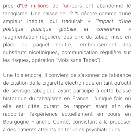
près d’
1,6 millions de fumeurs
ont abandonné le
tabagisme. Une baisse de 12 % décrite comme d’une
ampleur inédite, qui traduirait
« l’impact d’une
politique publique globale et cohérente »
(augmentation régulière des prix du tabac, mise en
place du paquet neutre, remboursement des
étudier notamment les moyens de soutenir
substituts nicotiniques, communication régulière sur
des essais cliniques à but non lucratif
les risques, opération “Mois sans Tabac”).
destinés à améliorer les traitements dans
les domaines qui n’intéressent pas
Une fois encore, il convient de s’étonner de l’absence
l’industrie pharmaceutique au regard de leur
de citation de la cigarette électronique en tant qu’outil
rentabilité limitée
de sevrage tabagique ayant participé à cette baisse
Objectif 10 : Lancer le Programme national
historique du tabagisme en France. L’unique fois où
de réduction du tabagisme
elle est citée durant ce rapport étant afin de
rapporter l’expérience actuellement en cours en
Bourgogne-Franche-Comté, consistant à la proposer
à des patients atteints de troubles psychiatriques.