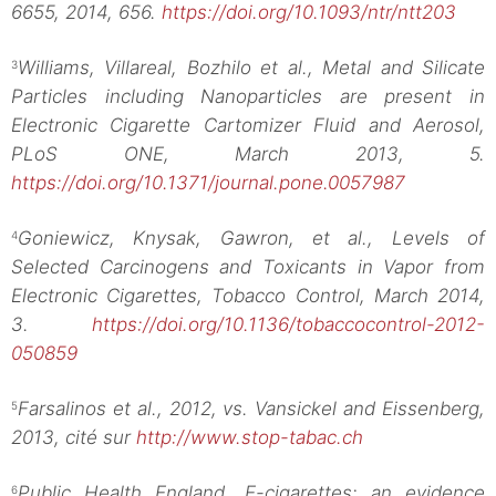
6655, 2014, 656.
https://doi.org/10.1093/ntr/ntt203
Williams, Villareal, Bozhilo et al., Metal and Silicate
3
Particles including Nanoparticles are present in
Electronic Cigarette Cartomizer Fluid and Aerosol,
PLoS ONE, March 2013, 5.
https://doi.org/10.1371/journal.pone.0057987
Goniewicz, Knysak, Gawron, et al., Levels of
4
Selected Carcinogens and Toxicants in Vapor from
Electronic Cigarettes, Tobacco Control, March 2014,
3.
https://doi.org/10.1136/tobaccocontrol-2012-
050859
Farsalinos et al., 2012, vs. Vansickel and Eissenberg,
5
2013, cité sur
http://www.stop-tabac.ch
Public Health England, E-cigarettes: an evidence
6