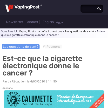
Newsletter
Contact
|
English
العربية
Vous êtes ici :
Vaping Post
»
La boîte à questions
»
Les questions de santé
» Est-ce
que la cigarette électronique donne le cancer ?
Les questions de santé
#
Poumons
Est-ce que la cigarette
électronique donne le
cancer ?
Par
La Rédaction
, le
4/03/2020 à 14h50
Annonce