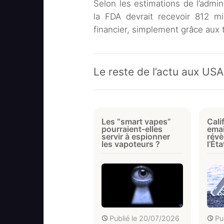
Selon les estimations de l’admin
la FDA devrait recevoir 812 mil
financier, simplement grâce aux ta
Le reste de l’actu aux USA
Les “smart vapes”
Cali
pourraient-elles
emai
servir à espionner
rév
les vapoteurs ?
l’Ét
Publié le
20/07/2026
Pu