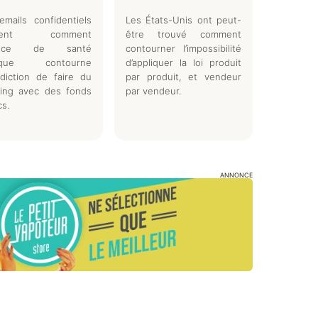
mails confidentiels
Les États-Unis ont peut-
èlent comment
être trouvé comment
gence de santé
contourner l’impossibilité
lique contourne
d’appliquer la loi produit
erdiction de faire du
par produit, et vendeur
ying avec des fonds
par vendeur.
cs.
ANNONCE