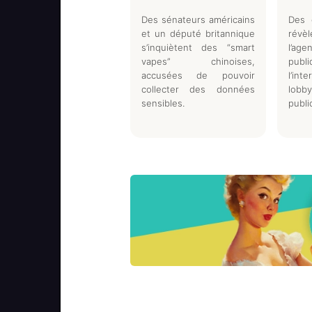
Des sénateurs américains
Des e
et un député britannique
rév
s’inquiètent des “smart
l’a
vapes” chinoises,
pub
accusées de pouvoir
l’int
collecter des données
lobb
sensibles.
publi