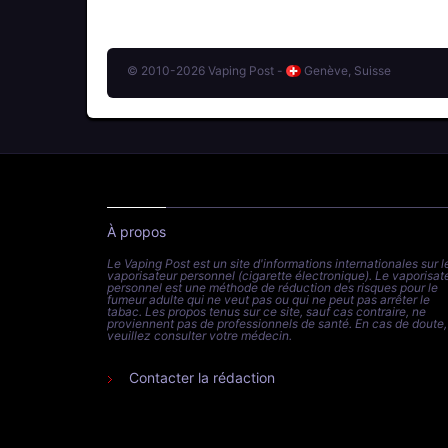
© 2010-2026 Vaping Post -
Genève, Suisse
À propos
Le Vaping Post est un site d'informations internationales sur l
vaporisateur personnel (cigarette électronique). Le vaporisat
personnel est une méthode de réduction des risques pour le
fumeur adulte qui ne veut pas ou qui ne peut pas arrêter le
tabac. Les propos tenus sur ce site, sauf cas contraire, ne
proviennent pas de professionnels de santé. En cas de doute,
veuillez consulter votre médecin.
Contacter la rédaction