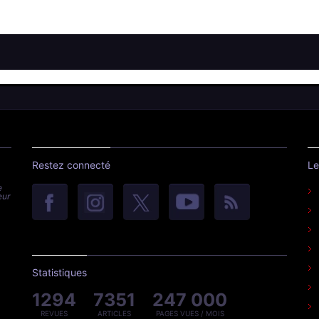
Restez connecté
Le
e
eur
Statistiques
1294
7351
247 000
REVUES
ARTICLES
PAGES VUES / MOIS