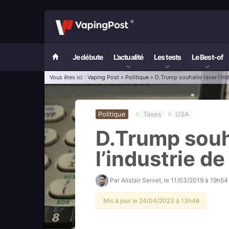
Je débute
L’actualité
Les tests
Le Best-of
Vous êtes ici :
Vaping Post
»
Politique
» D.Trump souhaite taxer l’ind
Politique
#
Taxes
#
USA
D.Trump souh
l’industrie de
Par
Alistair Servet
, le
11/03/2019 à 19h54
Mis à jour le 24/04/2023 à 13h46