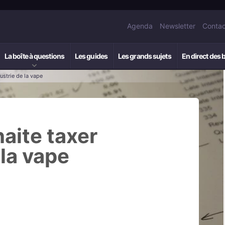
Agenda
Newsletter
Contac
La boîte à questions
Les guides
Les grands sujets
En direct des 
ustrie de la vape
aite taxer
 la vape