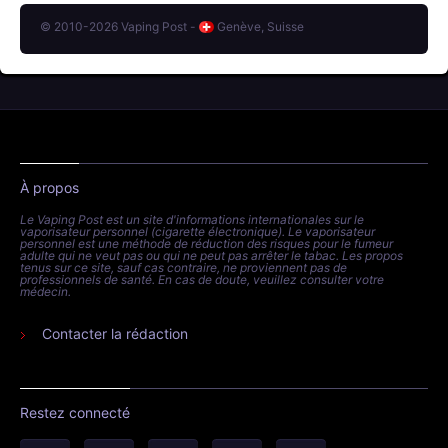
© 2010-2026 Vaping Post -
Genève, Suisse
À propos
Le Vaping Post est un site d'informations internationales sur le
vaporisateur personnel (cigarette électronique). Le vaporisateur
personnel est une méthode de réduction des risques pour le fumeur
adulte qui ne veut pas ou qui ne peut pas arrêter le tabac. Les propos
tenus sur ce site, sauf cas contraire, ne proviennent pas de
professionnels de santé. En cas de doute, veuillez consulter votre
médecin.
Contacter la rédaction
Restez connecté