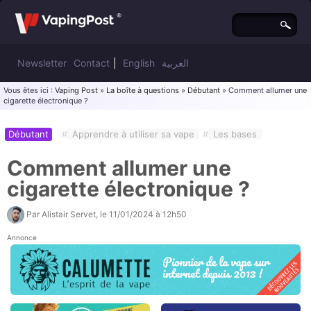
Newsletter
Contact
|
English
العربية
Vous êtes ici :
Vaping Post
»
La boîte à questions
»
Débutant
» Comment allumer une
cigarette électronique ?
Débutant
#
Apprendre à utiliser sa vape
#
Les bases
Comment allumer une
cigarette électronique ?
Par
Alistair Servet
, le
11/01/2024 à 12h50
Annonce