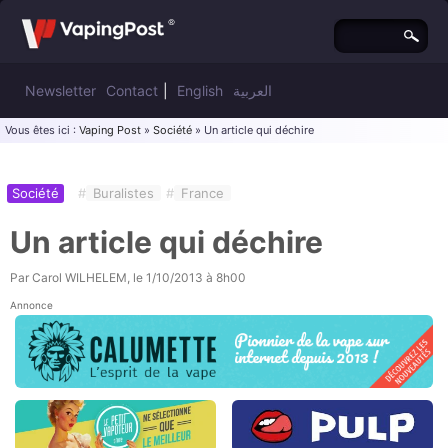
Newsletter
Contact
|
English
العربية
Vous êtes ici :
Vaping Post
»
Société
» Un article qui déchire
Société
#
Buralistes
#
France
Un article qui déchire
Par
Carol WILHELEM
, le
1/10/2013 à 8h00
Annonce