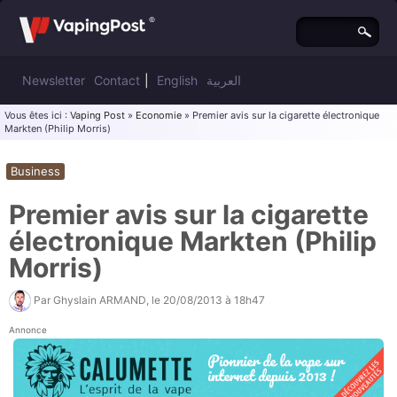
Newsletter
Contact
|
English
العربية
Vous êtes ici :
Vaping Post
»
Economie
» Premier avis sur la cigarette électronique
Markten (Philip Morris)
Business
Premier avis sur la cigarette
électronique Markten (Philip
Morris)
Par
Ghyslain ARMAND
, le
20/08/2013 à 18h47
Annonce