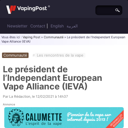
Newsletter
Contact
|
English
العربية
Vous êtes ici :
Vaping Post
»
Communauté
» Le président de l’Independant European
Vape Alliance (IEVA)
Communauté
#
Les rencontres de la vape
Le président de
l’Independant European
Vape Alliance (IEVA)
Par
La Rédaction
, le
12/02/2021 à 14h37
Annonce