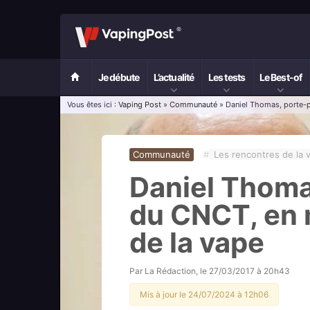
Je débute
L’actualité
Les tests
Le Best-of
Vous êtes ici :
Vaping Post
»
Communauté
» Daniel Thomas, porte-
Communauté
#
Les rencontres de la 
Daniel Thoma
du CNCT, en
de la vape
Par
La Rédaction
, le
27/03/2017 à 20h43
Mis à jour le 24/07/2024 à 12h06