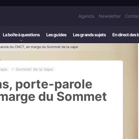
Agenda
Newsletter
Contac
La boîte à questions
Les guides
Les grands sujets
En direct des 
parole du CNCT, en marge du Sommet de la vape
vape
#
Sommet de la Vape
s, porte-parole
 marge du Sommet