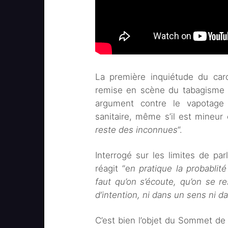
La première inquiétude du cardi
remise en scène du tabagisme 
argument contre le vapotage 
sanitaire, même s’il est mineur 
reste des inconnues
“.
Interrogé sur les limites de pa
réagit “e
n pratique la probablité
faut qu’on s’écoute, qu’on se 
d’intention, ni dans un sens ni da
C’est bien l’objet du Sommet de