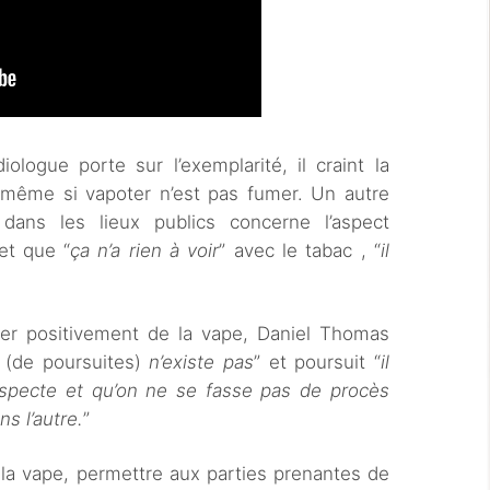
ologue porte sur l’exemplarité, il craint la
même si vapoter n’est pas fumer. Un autre
dans les lieux publics concerne l’aspect
et que “
ça n’a rien à voir
” avec le tabac , “
il
rler positivement de la vape, Daniel Thomas
(de poursuites)
n’existe pas
” et poursuit “
il
respecte et qu’on ne se fasse pas de procès
ns l’autre.
”
 la vape, permettre aux parties prenantes de