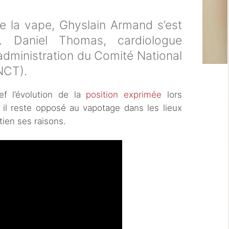
la vape, Ghyslain Armand s’est
. Daniel Thomas, cardiologue
administration du Comité National
NCT).
ef l’évolution de la
position exprimée
lors
il reste opposé au vapotage dans les lieux
tien ses raisons.