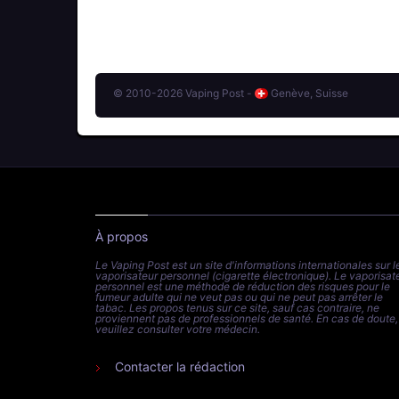
© 2010-2026 Vaping Post -
Genève, Suisse
À propos
Le Vaping Post est un site d'informations internationales sur l
vaporisateur personnel (cigarette électronique). Le vaporisat
personnel est une méthode de réduction des risques pour le
fumeur adulte qui ne veut pas ou qui ne peut pas arrêter le
tabac. Les propos tenus sur ce site, sauf cas contraire, ne
proviennent pas de professionnels de santé. En cas de doute,
veuillez consulter votre médecin.
Contacter la rédaction