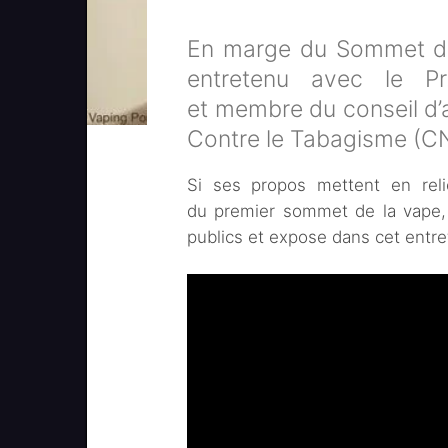
En marge du Sommet de 
entretenu avec le Pr
et membre du conseil d’
Contre le Tabagisme (C
Si ses propos mettent en reli
du premier sommet de la vape, 
publics et expose dans cet entre