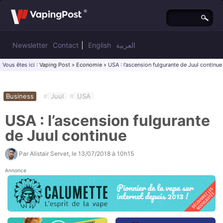
Newsletter
Contact
|
English
العربية
Vous êtes ici :
Vaping Post
»
Economie
» USA : l’ascension fulgurante de Juul continue
Business
#
Juul
#
USA
USA : l’ascension fulgurante
de Juul continue
Par
Alistair Servet
, le
13/07/2018 à 10h15
Annonce