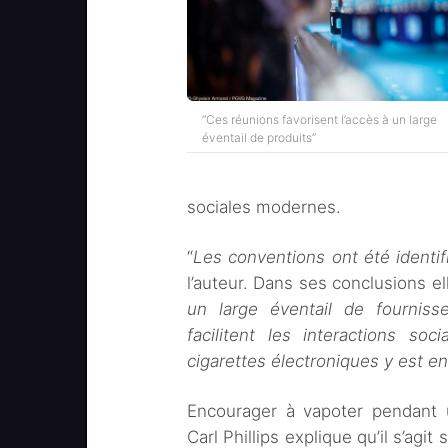
“Ces réunions favorisent l’accès à un large
éventail de produits”
sociales modernes.
“
Les conventions ont été identi
l’auteur. Dans ses conclusions ell
un large éventail de fourniss
facilitent les interactions soci
cigarettes électroniques y est 
Encourager à vapoter pendant u
Carl Phillips explique qu’il s’agi