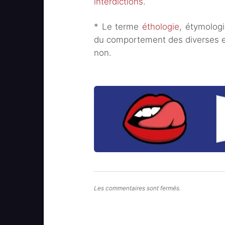
interdictions
.
* Le terme
éthologie
, étymolog
du comportement des diverses es
non.
Les commentaires sont fermés.