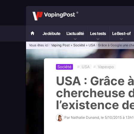
Je débute
L’actualité
Les tests
Le Best-of
Vous êtes ici :
Vaping Post
»
Société
» USA : Grâce à Google une che
Société
#
USA
#
Vapexpo
USA : Grâce 
chercheuse 
l’existence d
Par
Nathalie Dunand
, le
5/10/2015 à 13h