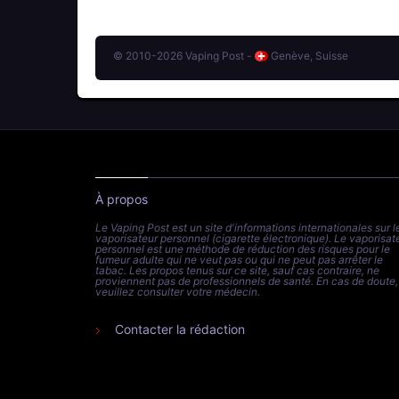
© 2010-2026 Vaping Post -
Genève, Suisse
À propos
Le Vaping Post est un site d'informations internationales sur l
vaporisateur personnel (cigarette électronique). Le vaporisat
personnel est une méthode de réduction des risques pour le
fumeur adulte qui ne veut pas ou qui ne peut pas arrêter le
tabac. Les propos tenus sur ce site, sauf cas contraire, ne
proviennent pas de professionnels de santé. En cas de doute,
veuillez consulter votre médecin.
Contacter la rédaction