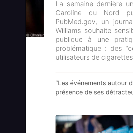
La semaine dernière un
Caroline du Nord pu
PubMed.gov, un journal
Williams souhaite sensi
publique à une pratiqu
problématique : des “c
utilisateurs de cigarette
“Les événements autour de
présence de ses détracte