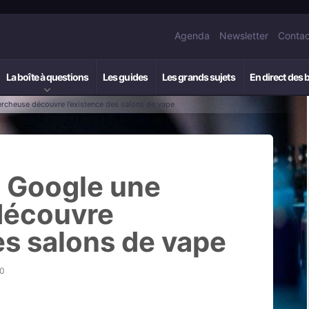
Agenda
Newsletter
Contac
La boîte à questions
Les guides
Les grands sujets
En direct des 
rcheuse découvre l’existence des salons de vape
à Google une
découvre
es salons de vape
10