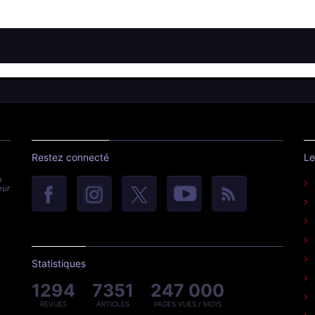
Restez connecté
Le
e
eur
Statistiques
1294
7351
247 000
REVUES
ARTICLES
PAGES VUES / MOIS