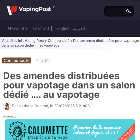
Newsletter
Contact
|
English
العربية
Vous êtes ici :
Vaping Post
»
Communauté
» Des amendes distribuées pour vapotage
dans un salon dédié …. au vapotage
Communauté
#
USA
Des amendes distribuées
pour vapotage dans un salon
dédié …. au vapotage
Par
Nathalie Dunand
, le
23/07/2015 à 21h03
Annonce