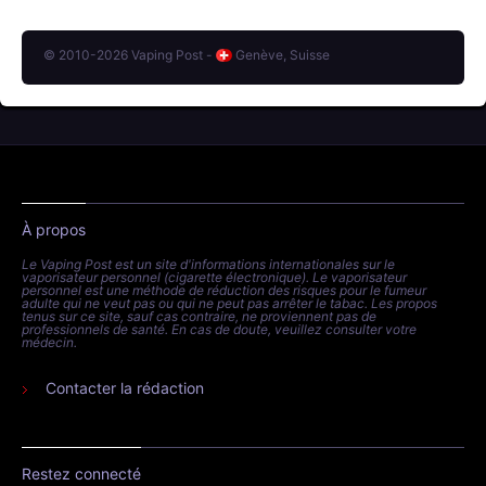
© 2010-2026 Vaping Post -
Genève, Suisse
À propos
Le Vaping Post est un site d'informations internationales sur le
vaporisateur personnel (cigarette électronique). Le vaporisateur
personnel est une méthode de réduction des risques pour le fumeur
adulte qui ne veut pas ou qui ne peut pas arrêter le tabac. Les propos
tenus sur ce site, sauf cas contraire, ne proviennent pas de
professionnels de santé. En cas de doute, veuillez consulter votre
médecin.
Contacter la rédaction
Restez connecté