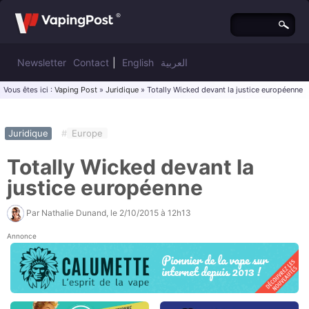
Newsletter
Contact
|
English
العربية
Vous êtes ici :
Vaping Post
»
Juridique
» Totally Wicked devant la justice européenne
Juridique
#
Europe
Totally Wicked devant la
justice européenne
Par
Nathalie Dunand
, le
2/10/2015 à 12h13
Annonce