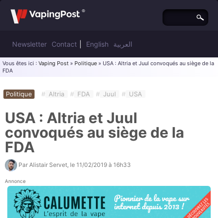
Newsletter
Contact
|
English
العربية
Vous êtes ici :
Vaping Post
»
Politique
» USA : Altria et Juul convoqués au siège de la
FDA
Politique
#
Altria
#
FDA
#
Juul
#
USA
USA : Altria et Juul
convoqués au siège de la
FDA
Par
Alistair Servet
, le
11/02/2019 à 16h33
Annonce