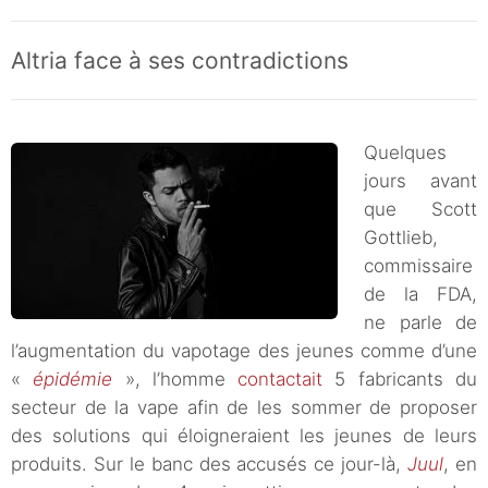
Altria face à ses contradictions
Quelques
jours avant
que Scott
Gottlieb,
commissaire
de la FDA,
ne parle de
l’augmentation du vapotage des jeunes comme d’une
«
épidémie
», l’homme
contactait
5 fabricants du
secteur de la vape afin de les sommer de proposer
des solutions qui éloigneraient les jeunes de leurs
produits. Sur le banc des accusés ce jour-là,
Juul
, en