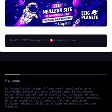
© 2010-2026 Vaping Post -
Genève, Suisse
À propos
Le Vaping Post est un site d'informations internationales sur le
vaporisateur personnel (cigarette électronique). Le vaporisateur
personnel est une méthode de réduction des risques pour le fumeur
adulte qui ne veut pas ou qui ne peut pas arrêter le tabac. Les propos
tenus sur ce site, sauf cas contraire, ne proviennent pas de
professionnels de santé. En cas de doute, veuillez consulter votre
médecin.