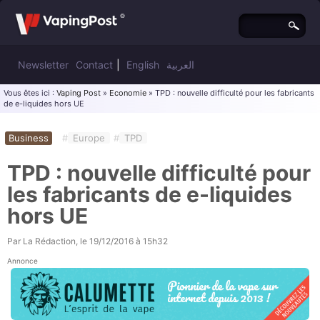
Newsletter
Contact
|
English
العربية
Vous êtes ici :
Vaping Post
»
Economie
» TPD : nouvelle difficulté pour les fabricants
de e-liquides hors UE
Business
#
Europe
#
TPD
TPD : nouvelle difficulté pour
les fabricants de e-liquides
hors UE
Par
La Rédaction
, le
19/12/2016 à 15h32
Annonce