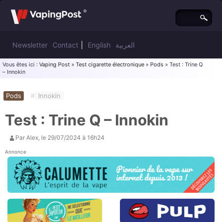
Newsletter
Contact
|
English
العربية
Vous êtes ici :
Vaping Post
»
Test cigarette électronique
»
Pods
» Test : Trine Q
– Innokin
Pods
#
Innokin
Test : Trine Q – Innokin
Par
Alex
, le
29/07/2024 à 16h24
Annonce