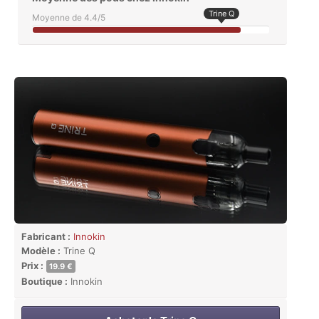
Trine Q
Moyenne de 4.4/5
Fabricant :
Innokin
Modèle :
Trine Q
Prix :
19.9 €
Boutique :
Innokin