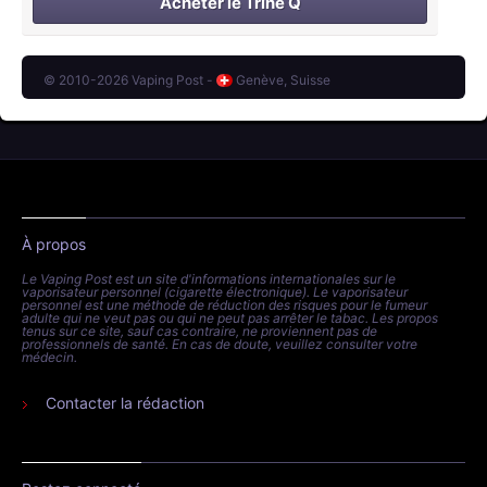
Acheter le Trine Q
© 2010-2026 Vaping Post -
Genève, Suisse
À propos
Le Vaping Post est un site d'informations internationales sur le
vaporisateur personnel (cigarette électronique). Le vaporisateur
personnel est une méthode de réduction des risques pour le fumeur
adulte qui ne veut pas ou qui ne peut pas arrêter le tabac. Les propos
tenus sur ce site, sauf cas contraire, ne proviennent pas de
professionnels de santé. En cas de doute, veuillez consulter votre
médecin.
Contacter la rédaction