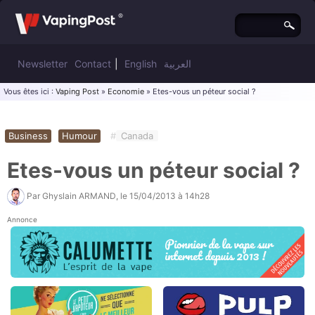
Newsletter
Contact
|
English
العربية
Vous êtes ici :
Vaping Post
»
Economie
» Etes-vous un péteur social ?
Business
Humour
#
Canada
Etes-vous un péteur social ?
Par
Ghyslain ARMAND
, le
15/04/2013 à 14h28
Annonce