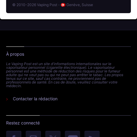
© 2010-2026 Vaping Post -
Genève, Suisse
À propos
Le Vaping Post est un site d'informations internationales sur le
vaporisateur personnel (cigarette électronique). Le vaporisateur
personnel est une méthode de réduction des risques pour le fumeur
adulte qui ne veut pas ou qui ne peut pas arrêter le tabac. Les propos
tenus sur ce site, sauf cas contraire, ne proviennent pas de
professionnels de santé. En cas de doute, veuillez consulter votre
médecin.
Contacter la rédaction
Restez connecté