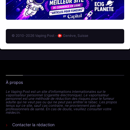
© 2010-2026 Vaping Post -
Genève, Suisse
À propos
Le Vaping Post est un site d'informations internationales sur le
vaporisateur personnel (cigarette électronique). Le vaporisateur
personnel est une méthode de réduction des risques pour le fumeur
adulte qui ne veut pas ou qui ne peut pas arrêter le tabac. Les propos
tenus sur ce site, sauf cas contraire, ne proviennent pas de
professionnels de santé. En cas de doute, veuillez consulter votre
médecin.
Contacter la rédaction