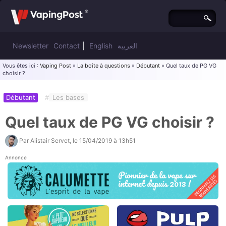
Newsletter
Contact
|
English
العربية
Vous êtes ici :
Vaping Post
»
La boîte à questions
»
Débutant
» Quel taux de PG VG
choisir ?
Débutant
#
Les bases
Quel taux de PG VG choisir ?
Par
Alistair Servet
, le
15/04/2019 à 13h51
Annonce