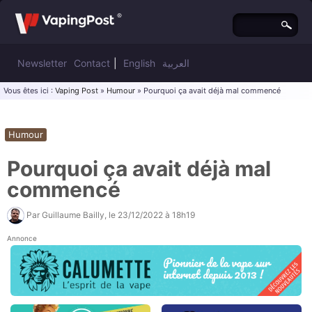
Newsletter
Contact
|
English
العربية
Vous êtes ici :
Vaping Post
»
Humour
» Pourquoi ça avait déjà mal commencé
Humour
Pourquoi ça avait déjà mal
commencé
Par
Guillaume Bailly
, le
23/12/2022 à 18h19
Annonce