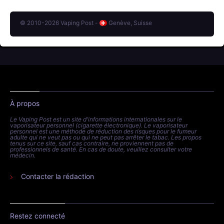
© 2010-2026 Vaping Post -
Genève, Suisse
À propos
Le Vaping Post est un site d'informations internationales sur le
vaporisateur personnel (cigarette électronique). Le vaporisateur
personnel est une méthode de réduction des risques pour le fumeur
adulte qui ne veut pas ou qui ne peut pas arrêter le tabac. Les propos
tenus sur ce site, sauf cas contraire, ne proviennent pas de
professionnels de santé. En cas de doute, veuillez consulter votre
médecin.
Contacter la rédaction
Restez connecté