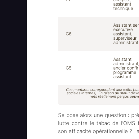
assistant
technique
Assistant sen
executive
G6
assistant,
superviseur
administratif
Assistant
administratif
G5
ancier confi
programme
assistant
Ces montants correspondent aux coûts budgé
sociales internes). En raison du statut d’ex
nets réellement perçus peuve
Se pose alors une question : prè
lutte contre le tabac de l’OMS 
son efficacité opérationnelle ? L