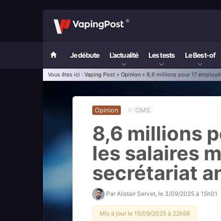
Je débute
L’actualité
Les tests
Le Best-of
Vous êtes ici :
Vaping Post
»
Opinion
» 8,6 millions pour 17 employés
Opinion
#
OMS
8,6 millions 
les salaires 
secrétariat a
Par
Alistair Servet
, le
3/09/2025 à 15h01
Mis à jour le 15/09/2025 à 22h56