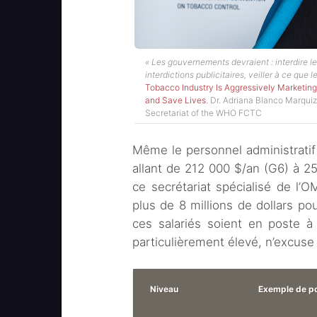
« Les gouvernements devraient : interdire le
interdictions publicitaires, veiller à ce que 
Tobacco Industry Is Aggressively Marketi
and Save Lives
. Dr. Adriana Blanco Marquiz
Secretariat of the WHO FCTC
Même le personnel administrati
allant de 212 000 $/an (G6) à 25
ce secrétariat spécialisé de l’O
plus de 8 millions de dollars po
ces salariés soient en poste à
particulièrement élevé, n’excuse 
Niveau
Exemple de p