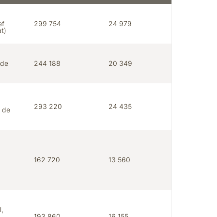
ef
299 754
24 979
at)
 de
244 188
20 349
293 220
24 435
r de
162 720
13 560
l,
193 860
16 155