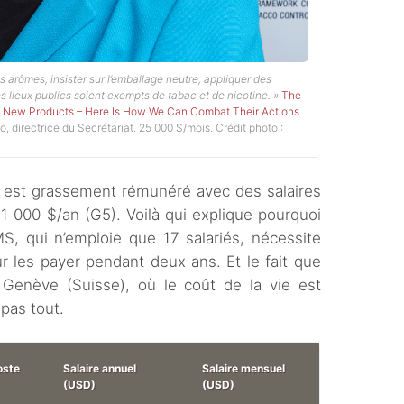
s arômes, insister sur l’emballage neutre, appliquer des
les lieux publics soient exempts de tabac et de nicotine. »
The
ng New Products – Here Is How We Can Combat Their Actions
o, directrice du Secrétariat. 25 000 $/mois. Crédit photo :
f est grassement rémunéré avec des salaires
1 000 $/an (G5). Voilà qui explique pourquoi
MS, qui n’emploie que 17 salariés, nécessite
ur les payer pendant deux ans. Et le fait que
 Genève (Suisse), où le coût de la vie est
pas tout.
oste
Salaire annuel
Salaire mensuel
(USD)
(USD)