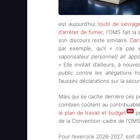
est aujourd’hui
l’outil de sevra
d’arrêter de fumer
, l’OMS fait la
son discours reste similaire.
Dan
par exemple, qu’il «
n’a pas 
vaporisateur personnel] ait app
»
Elle invitait d’ailleurs, à no
public contre les allégations 
fausses déclarations sur la sécurit
Mais qui se cache derrière ces po
combien coûtent au contribuable 
le plan de travail et budget
pr
de la Convention-cadre de l’OMS 
Pour l’exercice 2026-2027, soit 