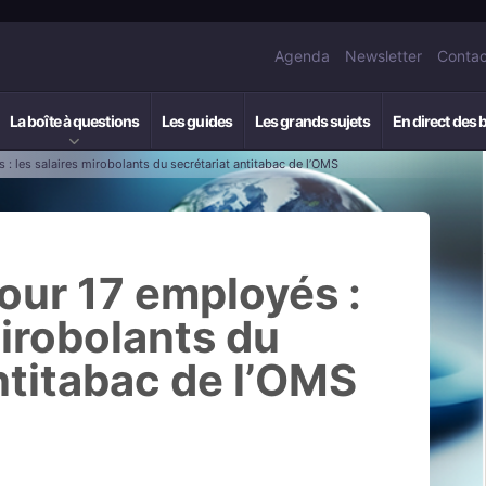
Agenda
Newsletter
Contac
La boîte à questions
Les guides
Les grands sujets
En direct des 
 : les salaires mirobolants du secrétariat antitabac de l’OMS
pour 17 employés :
mirobolants du
ntitabac de l’OMS