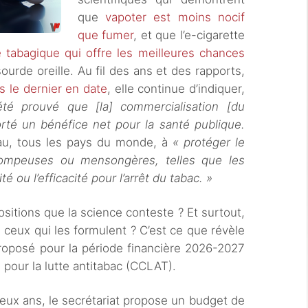
que
vapoter est moins nocif
que fumer
, et que l’e-cigarette
ge tabagique qui offre les meilleures chances
 sourde oreille. Au fil des ans et des rapports,
s le dernier en date
, elle continue d’indiquer,
été prouvé que [la] commercialisation [du
orté un bénéfice net pour la santé publique.
uveau, tous les pays du monde, à
« protéger le
trompeuses ou mensongères, telles que les
é ou l’efficacité pour l’arrêt du tabac. »
sitions que la science conteste ? Et surtout,
ceux qui les formulent ? C’est ce que révèle
oposé pour la période financière 2026-2027
pour la lutte antitabac (CCLAT).
deux ans, le secrétariat propose un budget de