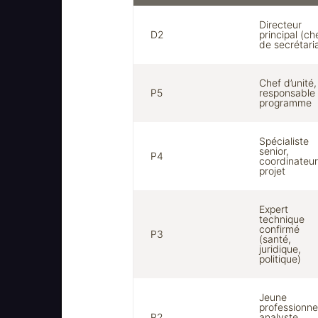
Directeur
D2
principal (ch
de secrétari
Chef d’unité,
P5
responsable
programme
Spécialiste
senior,
P4
coordinateu
projet
Expert
technique
confirmé
P3
(santé,
juridique,
politique)
Jeune
professionne
P2
analyste,