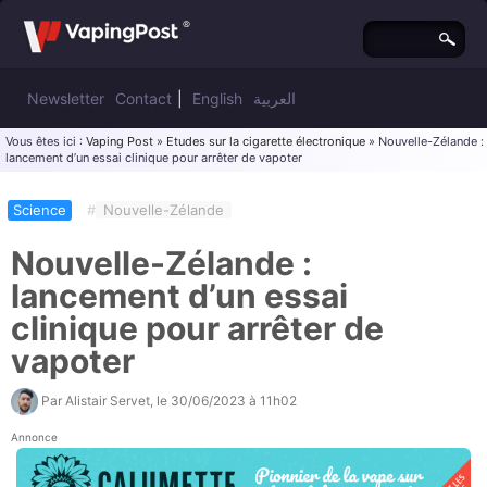
Newsletter
Contact
|
English
العربية
Vous êtes ici :
Vaping Post
»
Etudes sur la cigarette électronique
» Nouvelle-Zélande :
lancement d’un essai clinique pour arrêter de vapoter
Science
#
Nouvelle-Zélande
Nouvelle-Zélande :
lancement d’un essai
clinique pour arrêter de
vapoter
Par
Alistair Servet
, le
30/06/2023 à 11h02
Annonce