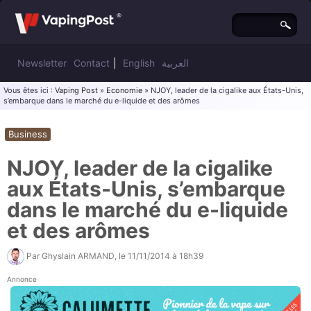
Newsletter
Contact
|
English
العربية
Vous êtes ici :
Vaping Post
»
Economie
» NJOY, leader de la cigalike aux États-Unis,
s’embarque dans le marché du e-liquide et des arômes
Business
NJOY, leader de la cigalike
aux États-Unis, s’embarque
dans le marché du e-liquide
et des arômes
Par
Ghyslain ARMAND
, le
11/11/2014 à 18h39
Annonce