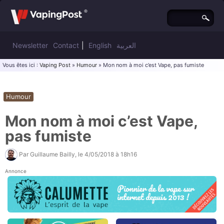
Newsletter
Contact
|
English
العربية
Vous êtes ici :
Vaping Post
»
Humour
» Mon nom à moi c’est Vape, pas fumiste
Humour
Mon nom à moi c’est Vape,
pas fumiste
Par
Guillaume Bailly
, le
4/05/2018 à 18h16
Annonce