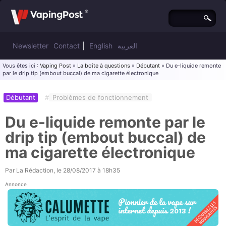
Newsletter
Contact
|
English
العربية
Vous êtes ici :
Vaping Post
»
La boîte à questions
»
Débutant
» Du e-liquide remonte
par le drip tip (embout buccal) de ma cigarette électronique
Débutant
#
Problèmes de fonctionnement
Du e-liquide remonte par le
drip tip (embout buccal) de
ma cigarette électronique
Par
La Rédaction
, le
28/08/2017 à 18h35
Annonce