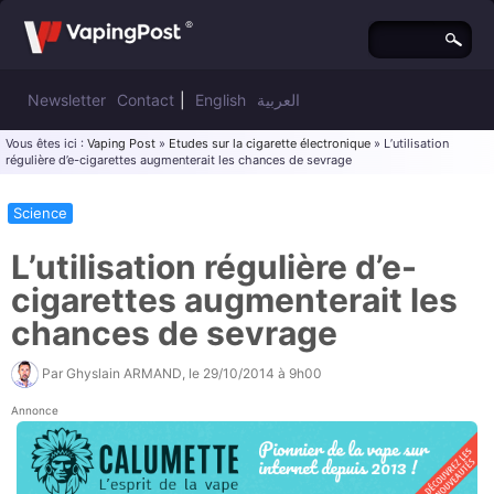
Newsletter
Contact
|
English
العربية
Vous êtes ici :
Vaping Post
»
Etudes sur la cigarette électronique
» L’utilisation
régulière d’e-cigarettes augmenterait les chances de sevrage
Science
L’utilisation régulière d’e-
cigarettes augmenterait les
chances de sevrage
Par
Ghyslain ARMAND
, le
29/10/2014 à 9h00
Annonce