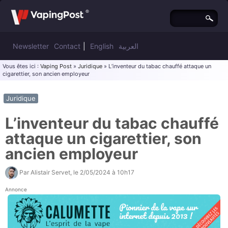
Newsletter
Contact
|
English
العربية
Vous êtes ici :
Vaping Post
»
Juridique
» L’inventeur du tabac chauffé attaque un
cigarettier, son ancien employeur
Juridique
L’inventeur du tabac chauffé
attaque un cigarettier, son
ancien employeur
Par
Alistair Servet
, le
2/05/2024 à 10h17
Annonce