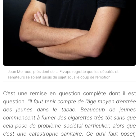
Jean Moiroud, président de la Fivape regrette que les députés et
sénateurs se soient saisis du sujet sous le coup de l’émotion.
C’est une remise en question complète dont il est
question.
“Il faut tenir compte de l’âge moyen d’entrée
des jeunes dans le tabac. Beaucoup de jeunes
commencent à fumer des cigarettes très tôt sans que
cela pose de problème sociétal particulier, alors que
c’est une catastrophe sanitaire. Ce qu’il faut poser,