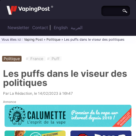
Newsletter
Contact
|
English
العربية
Vous êtes ici :
Vaping Post
»
Politique
» Les puffs dans le viseur des politiques
Politique
#
France
#
Puff
Les puffs dans le viseur des
politiques
Par
La Rédaction
, le
14/02/2023 à 16h47
Annonce